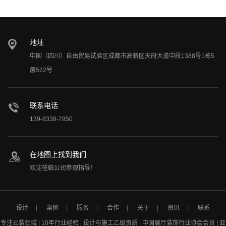
地址
中国（四川）自由贸易试验区成都市高新区天府大道中段1388号1栋5
层522号
联系电话
139-8338-7950
在地图上找到我们
欢迎莅临公司参观指导！
设计
案例
服务
合作
关于
资讯
联系
专注公装领域 | 10年行业经验 | 设计与施工乙级资质 | 中国展厅装饰行业协会会员 | 亚