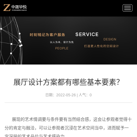
Togg
navi
展厅设计方案都有哪些基本要素？
日期：2022-05-26 | 人气：
0
展现的艺术情调要与条件要有当然结合感，这会让参观者觉得十
分的肯定与融洽，可以让参观者沉浸在艺术空间当中，进而赋予一
定深层的艺术品位与艺术感染力。