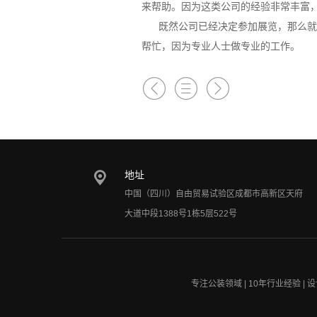
来帮助。因为这类公司的经验非常丰富
既然公司已经决定参加展览，那么就要
帮忙，因为专业人士做专业的工作。
地址
中国（四川）自由贸易试验区成都市高新区天府
大道中段1388号1栋5层522号
专注公装领域 | 10年行业经验 |